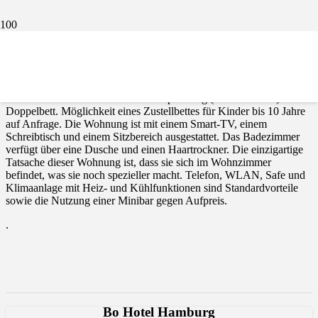
Der Junior Suite Loft befindet sich in der obersten Etage des
Dachbodens und bietet eine wunderschöne Aussicht.
Der Junior Suite Loft befindet sich in der obersten Etage des
Dachbodens und bietet eine wunderschöne Aussicht. Es hat eine
Fläche von 20 bis 26 m2 und ein Super King (200 × 200 cm)
Doppelbett. Möglichkeit eines Zustellbettes für Kinder bis 10 Jahre
auf Anfrage. Die Wohnung ist mit einem Smart-TV, einem
Schreibtisch und einem Sitzbereich ausgestattet. Das Badezimmer
verfügt über eine Dusche und einen Haartrockner. Die einzigartige
Tatsache dieser Wohnung ist, dass sie sich im Wohnzimmer
befindet, was sie noch spezieller macht. Telefon, WLAN, Safe und
Klimaanlage mit Heiz- und Kühlfunktionen sind Standardvorteile
sowie die Nutzung einer Minibar gegen Aufpreis.
.
Bo Hotel Hamburg