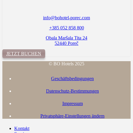
info@bohotel-porec.com
+385 052 858 800
Obala Maršala Tita 24
52440 Poreč
JETZT BUCHEN
© BO Hotels 2025
Geschäftsbedingungen
Datenschutz-Bestimmungen
Impressum
Privatsphäre-Einstellungen ändern
Kontakt