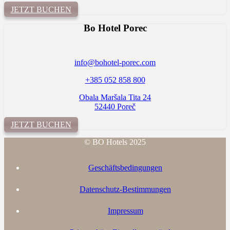
JETZT BUCHEN
Bo Hotel
Porec
info@bohotel-porec.com
+385 052 858 800
Obala Maršala Tita 24
52440 Poreč
JETZT BUCHEN
© BO Hotels 2025
Geschäftsbedingungen
Datenschutz-Bestimmungen
Impressum