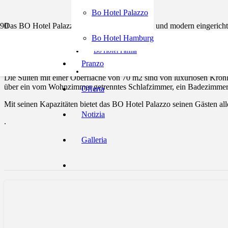
Bo Hotel Hamburg
Bo Hotel Palazzo
Das BO Hotel Palazzo verfügt über 70 elegant und modern eingericht
Bo Hotel Palazzo
Bo Hotel Hamburg
Das BO Hotel Palazzo verfügt über 70 elegante und modern eingerich
Bo Hotel Palma
Karbola, Sarafel, Butašel und Altež.
Pranzo
Die Suiten mit einer Oberfläche von 70 m2 sind von luxuriösen Kronl
über ein vom Wohnzimmer getrenntes Schlafzimmer, ein Badezimmer
Offerta
Mit seinen Kapazitäten bietet das BO Hotel Palazzo seinen Gästen al
Notizia
.
Galleria