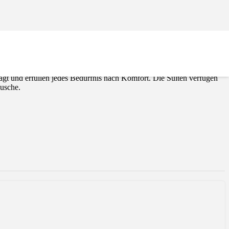
seln und Klippen des Archipels von Poreč benannt wurden:
ägt und erfüllen jedes Bedürfnis nach Komfort. Die Suiten verfügen
usche.