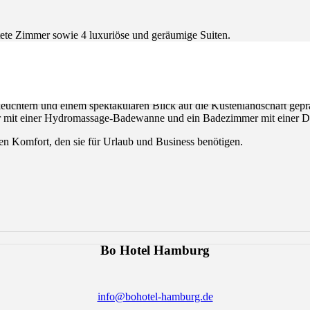
ete Zimmer sowie 4 luxuriöse und geräumige Suiten.
tete Zimmer sowie 4 luxuriöse und geräumige Suiten, die nach den In
euchtern und einem spektakulären Blick auf die Küstenlandschaft gepr
 mit einer Hydromassage-Badewanne und ein Badezimmer mit einer D
len Komfort, den sie für Urlaub und Business benötigen.
Bo Hotel Hamburg
info@bohotel-hamburg.de