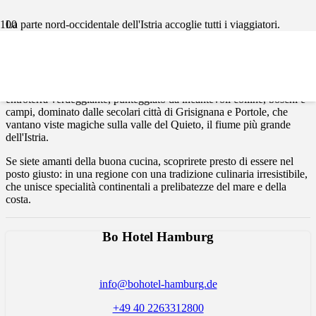
La parte nord-occidentale dell'Istria accoglie tutti i viaggiatori.
L'Istria nordoccidentale accoglie tutti i viaggiatori, offrendo
l'ospitalità delle città costiere di Umago e Cittanova, così come delle
pittoresche città dell'entroterra di Buie e Verteneglio. L'affascinante
costa mediterranea della regione è a soli dieci minuti di auto dal suo
entroterra verdeggiante, punteggiato da incantevoli colline, boschi e
campi, dominato dalle secolari città di Grisignana e Portole, che
vantano viste magiche sulla valle del Quieto, il fiume più grande
dell'Istria.
Se siete amanti della buona cucina, scoprirete presto di essere nel
posto giusto: in una regione con una tradizione culinaria irresistibile,
che unisce specialità continentali a prelibatezze del mare e della
costa.
Bo Hotel Hamburg
info@bohotel-hamburg.de
+49 40 2263312800