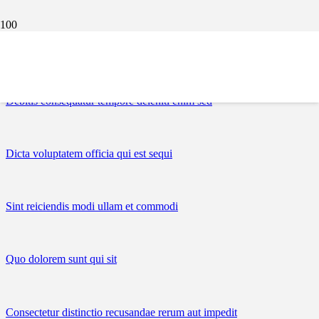
Ex odio commodi dicta ut in
Debitis consequatur tempore deleniti enim sed
Dicta voluptatem officia qui est sequi
Sint reiciendis modi ullam et commodi
Quo dolorem sunt qui sit
Consectetur distinctio recusandae rerum aut impedit