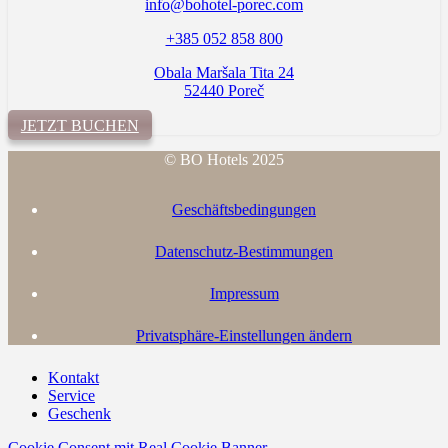
info@bohotel-porec.com
+385 052 858 800
Obala Maršala Tita 24
52440 Poreč
JETZT BUCHEN
© BO Hotels 2025
Geschäftsbedingungen
Datenschutz-Bestimmungen
Impressum
Privatsphäre-Einstellungen ändern
Kontakt
Service
Geschenk
Cookie Consent mit Real Cookie Banner