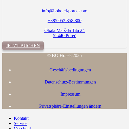
info@bohotel-porec.com
+385 052 858 800
Obala Maršala Tita 24
52440 Poreč
JETZT BUCHEN
© BO Hotels 2025
Geschäftsbedingungen
Datenschutz-Bestimmungen
Impressum
Privatsphäre-Einstellungen ändern
Kontakt
Service
Geschenk