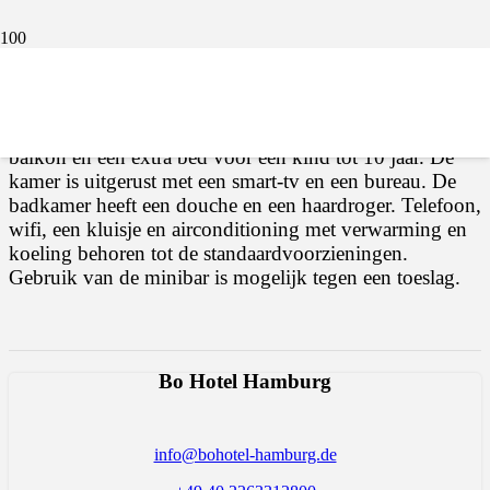
De comfortabele premium kamers variëren in grootte
van 16 tot 20 m² en beschikken over een ruim
tweepersoonsbed (180 x 200 cm). Op verzoek kunt u
kiezen voor een kamer met zeezicht, een kamer met een
balkon en een extra bed voor een kind tot 10 jaar. De
kamer is uitgerust met een smart-tv en een bureau. De
badkamer heeft een douche en een haardroger. Telefoon,
wifi, een kluisje en airconditioning met verwarming en
koeling behoren tot de standaardvoorzieningen.
Gebruik van de minibar is mogelijk tegen een toeslag.
Bo Hotel Hamburg
info@bohotel-hamburg.de