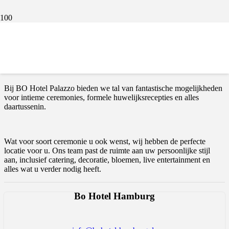
Viert u uw levenslange verbintenis? Het professionele team van BO
Hotel Palazzo staat tot uw dienst om de details van uw speciale dag,
bruidsfeest, repetitiediner of vrijgezellenfeest te ontwerpen en te
coördineren.
Bij BO Hotel Palazzo bieden we tal van fantastische mogelijkheden
voor intieme ceremonies, formele huwelijksrecepties en alles
daartussenin.
Wat voor soort ceremonie u ook wenst, wij hebben de perfecte
locatie voor u. Ons team past de ruimte aan uw persoonlijke stijl
aan, inclusief catering, decoratie, bloemen, live entertainment en
alles wat u verder nodig heeft.
Bo Hotel Hamburg