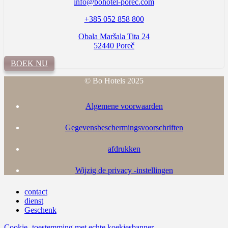
info@bohotel-porec.com
+385 052 858 800
Obala Maršala Tita 24
52440 Poreč
BOEK NU
© Bo Hotels 2025
Algemene voorwaarden
Gegevensbeschermingsvoorschriften
afdrukken
Wijzig de privacy -instellingen
contact
dienst
Geschenk
Cookie -toestemming met echte koekjesbanner