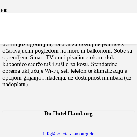
Premium sobe: Besprijekoran spoj komfora i
funkcionalnosti. Naše Premium sobe, površine od 16 do
20 m², nude savršen ambijent za opuštanje uz prostrani
bračni krevet (180 × 200 cm). Kako bismo vaš boravak
učinili još ugodnijim, na upit su dostupne jedinice s
očaravajućim pogledom na more ili balkonom. Sobe su
opremljene Smart-TV-om i pisaćim stolom, dok
kupaonice sadrže tuš i sušilo za kosu. Standardna
oprema uključuje Wi-Fi, sef, telefon te klimatizaciju s
opcijom grijanja i hlađenja, uz dostupnost minibara (uz
nadoplatu).
Bo Hotel Hamburg
info@bohotel-hamburg.de