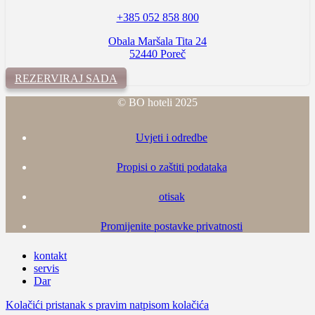
+385 052 858 800
Obala Maršala Tita 24
52440 Poreč
REZERVIRAJ SADA
© BO hoteli 2025
Uvjeti i odredbe
Propisi o zaštiti podataka
otisak
Promijenite postavke privatnosti
kontakt
servis
Dar
Kolačići pristanak s pravim natpisom kolačića