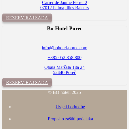
Carrer de Jaume Ferrer 2
07012 Palma, Illes Balears
REZERVIRAJ SADA
Bo Hotel
Porec
info@bohotel-porec.com
+385 052 858 800
Obala Maršala Tita 24
52440 Poreč
REZERVIRAJ SADA
© BO hoteli 2025
Uvjeti i odredbe
Propisi o zaštiti podataka