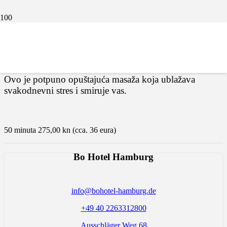
Anti-stress masaža
Ovo je potpuno opuštajuća masaža koja ublažava
svakodnevni stres i smiruje vas.
50 minuta 275,00 kn (cca. 36 eura)
Bo Hotel Hamburg
info@bohotel-hamburg.de
+49 40 2263312800
Ausschläger Weg 68