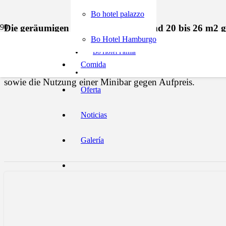
Bo Hotel Hamburgo
Bo hotel palazzo
Die geräumigen Superior-Zimmer sind 20 bis 26 m2 gr
Bo hotel palazzo
Bo Hotel Hamburgo
Die geräumigen Superior-Zimmer sind 20 bis 26 m2 groß
Bo Hotel Palma
Zimmer mit Meerblick sowie ein Zimmer mit Balkon und Z
Comida
ausgestattet. Das Badezimmer verfügt über eine Dusche 
sowie die Nutzung einer Minibar gegen Aufpreis.
Oferta
Noticias
Galería