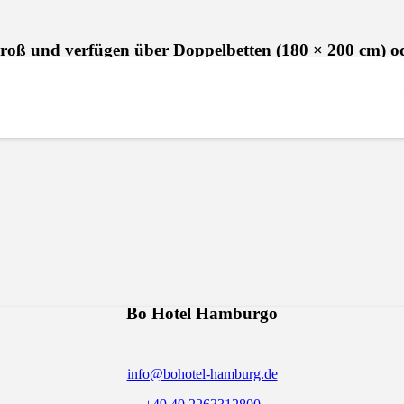
oß und verfügen über Doppelbetten (180 × 200 cm) ode
 und verfügen über Doppelbetten (180 × 200 cm) oder Ein
ustellbett für ein Kind bis 10 Jahre wählen. Das Zimmer
und einen Haartrockner. Telefon, WLAN, Safe und Klimaan
Bo Hotel Hamburgo
info@bohotel-hamburg.de