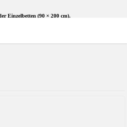
r Einzelbetten (90 × 200 cm).
zelbetten (90 × 200 cm). Auf Anfrage können Sie ein
 ist mit einem Smart-TV und einem Schreibtisch
lage mit Heiz- und Kühlfunktionen sind Standardvorteile